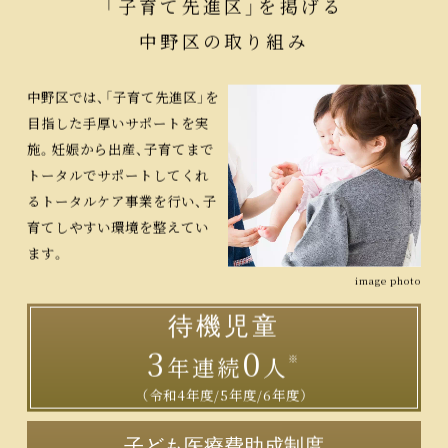
「子育て先進区」を掲げる
中野区の取り組み
中野区では、「子育て先進区」を
目指した手厚いサポートを実
施。妊娠から出産、子育てまで
トータルでサポートしてくれ
るトータルケア事業を行い、子
育てしやすい環境を整えてい
ます。
image photo
待機児童
3
0
※
年連続
人
（令和4年度/5年度/6年度）
子ども医療費助成制度