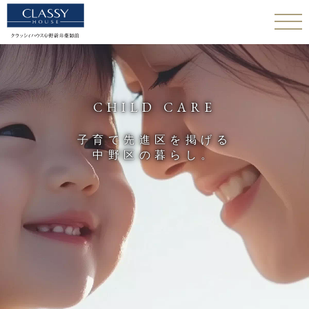
TOP
RESIDENCE
CHILD CARE
OKUNAKANO
POSITION
子育て先進区を掲げる
LIFESTYLE
CHILD CARE
中野区の暮らし。
ACCESS
PLAN
ZEH
QUALITY
MODELROOM
BRAND
現地案内図・ゲストサロン
物件概要