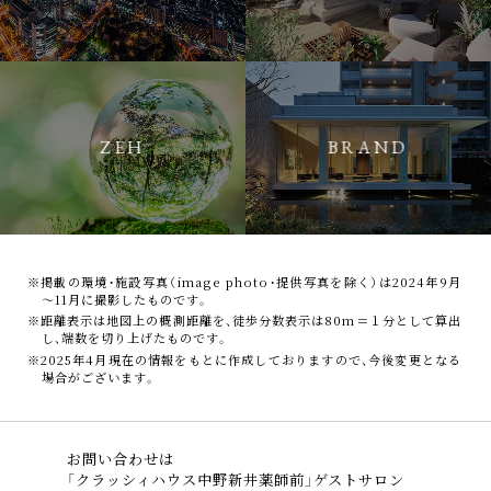
ZEH
BRAND
※掲載の環境・施設写真（image photo・提供写真を除く）は2024年9月
～11月に撮影したものです。
※距離表示は地図上の概測距離を、徒歩分数表示は80m＝１分として算出
し、端数を切り上げたものです。
※2025年4月現在の情報をもとに作成しておりますので、今後変更となる
場合がございます。
お問い合わせは
「クラッシィハウス中野新井薬師前」ゲストサロン