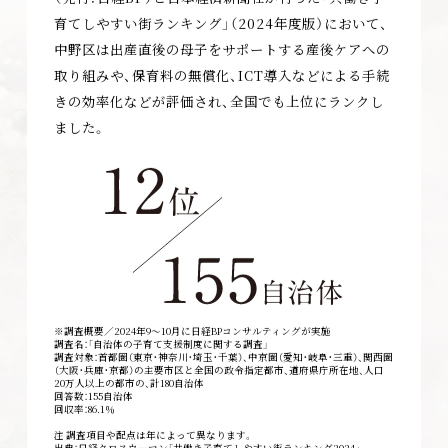
育てしやすい街ランキング」（2024年度版）において、
中野区は出産直後の母子をサポートする産後ケアへの
取り組みや、保育料の無償化、ICT導入などによる手続
きの効率化などが評価され、全国でも上位にランクし
ました。
※調査概要／2024年9～10月に日経BPコンサルティングが実施
調査名：「自治体の子育て支援制度に関する調査」
調査対象：首都圏（東京・神奈川・埼玉・千葉）、中京圏（愛知・岐阜・三重）、関西圏
（大阪・兵庫・京都）の主要市区と全国の政令指定都市、道府県庁所在地、人口
20万人以上の都市の、計180自治体
回答数：155自治体
回収率：86.1％
注 調査項目や配点は年によって異なります。
出典：日経クロスウーマン「共働き子育てしやすい街ランキング2024」